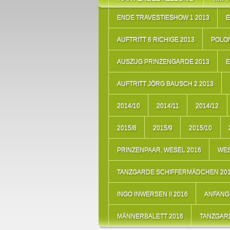
ENDE TRAVESTIESHOW 1 2013
E
AUFTRITT 6 RICHIGE 2013
POLON
AUSZUG PRINZENGARDE 2013
E
AUFTRITT JÖRG BAUSCH 2 2013
2014/10
2014/11
2014/12
2015/8
2015/9
2015/10
PRINZENPAAR, WESEL 2016
WES
TANZGARDE SCHIFFERMÄDCHEN 20
INGO INWERSEN II 2016
ANFANG 
MÄNNERBALETT 2016
TANZGARD