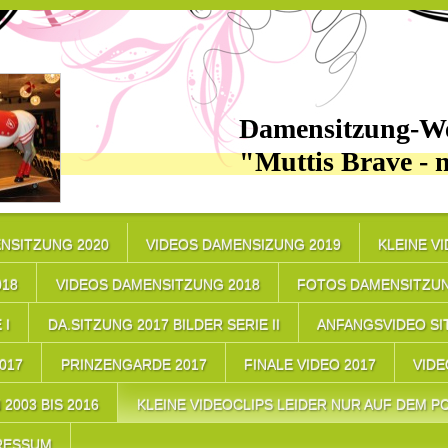
Damensitzung-We
"Muttis Brave - 
NSITZUNG 2020
VIDEOS DAMENSIZUNG 2019
KLEINE V
018
VIDEOS DAMENSITZUNG 2018
FOTOS DAMENSITZUN
 I
DA.SITZUNG 2017 BILDER SERIE II
ANFANGSVIDEO SI
17
PRINZENGARDE 2017
FINALE VIDEO 2017
VIDE
2003 BIS 2016
KLEINE VIDEOCLIPS LEIDER NUR AUF DEM PC
RESSUM