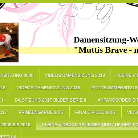
Damensitzung-We
"Muttis Brave - 
NSITZUNG 2020
VIDEOS DAMENSIZUNG 2019
KLEINE V
018
VIDEOS DAMENSITZUNG 2018
FOTOS DAMENSITZUN
 I
DA.SITZUNG 2017 BILDER SERIE II
ANFANGSVIDEO SI
17
PRINZENGARDE 2017
FINALE VIDEO 2017
VIDE
2003 BIS 2016
KLEINE VIDEOCLIPS LEIDER NUR AUF DEM PC
RESSUM