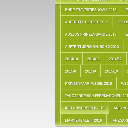
ENDE TRAVESTIESHOW 1 2013
E
AUFTRITT 6 RICHIGE 2013
POLON
AUSZUG PRINZENGARDE 2013
E
AUFTRITT JÖRG BAUSCH 2 2013
2014/10
2014/11
2014/12
2015/8
2015/9
2015/10
PRINZENPAAR, WESEL 2016
WES
TANZGARDE SCHIFFERMÄDCHEN 20
INGO INWERSEN II 2016
ANFANG 
MÄNNERBALETT 2016
TANZGARD