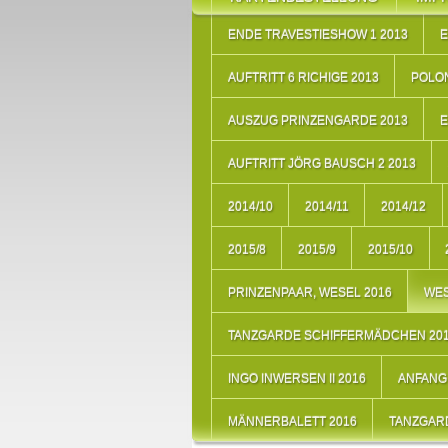
ENDE TRAVESTIESHOW 1 2013
E
AUFTRITT 6 RICHIGE 2013
POLON
AUSZUG PRINZENGARDE 2013
E
AUFTRITT JÖRG BAUSCH 2 2013
2014/10
2014/11
2014/12
2015/8
2015/9
2015/10
PRINZENPAAR, WESEL 2016
WES
TANZGARDE SCHIFFERMÄDCHEN 20
INGO INWERSEN II 2016
ANFANG 
MÄNNERBALETT 2016
TANZGARD