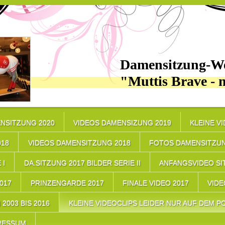
Damensitzung-We
"Muttis Brave - 
NSITZUNG 2020
VIDEOS DAMENSIZUNG 2019
KLEINE V
018
VIDEOS DAMENSITZUNG 2018
FOTOS DAMENSITZUN
 I
DA.SITZUNG 2017 BILDER SERIE II
ANFANGSVIDEO SI
17
PRINZENGARDE 2017
FINALE VIDEO 2017
VIDE
2003 BIS 2016
KLEINE VIDEOCLIPS LEIDER NUR AUF DEM PC
RESSUM