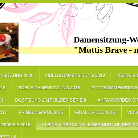
Damensitzung-We
"Muttis Brave - 
NSITZUNG 2020
VIDEOS DAMENSIZUNG 2019
KLEINE V
018
VIDEOS DAMENSITZUNG 2018
FOTOS DAMENSITZUN
 I
DA.SITZUNG 2017 BILDER SERIE II
ANFANGSVIDEO SI
17
PRINZENGARDE 2017
FINALE VIDEO 2017
VIDE
2003 BIS 2016
KLEINE VIDEOCLIPS LEIDER NUR AUF DEM PC
RESSUM