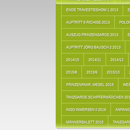
ENDE TRAVESTIESHOW 1 2013
E
AUFTRITT 6 RICHIGE 2013
POLON
AUSZUG PRINZENGARDE 2013
E
AUFTRITT JÖRG BAUSCH 2 2013
2014/10
2014/11
2014/12
2015/8
2015/9
2015/10
PRINZENPAAR, WESEL 2016
WES
TANZGARDE SCHIFFERMÄDCHEN 20
INGO INWERSEN II 2016
ANFANG 
MÄNNERBALETT 2016
TANZGARD