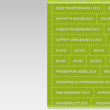
ENDE TRAVESTIESHOW 1 2013
E
AUFTRITT 6 RICHIGE 2013
POLON
AUSZUG PRINZENGARDE 2013
E
AUFTRITT JÖRG BAUSCH 2 2013
2014/10
2014/11
2014/12
2015/8
2015/9
2015/10
PRINZENPAAR, WESEL 2016
WES
TANZGARDE SCHIFFERMÄDCHEN 20
INGO INWERSEN II 2016
ANFANG 
MÄNNERBALETT 2016
TANZGARD