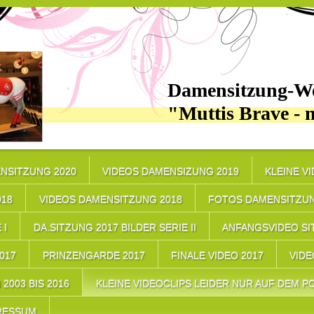
Damensitzung-We
"Muttis Brave - 
NSITZUNG 2020
VIDEOS DAMENSIZUNG 2019
KLEINE V
018
VIDEOS DAMENSITZUNG 2018
FOTOS DAMENSITZUN
 I
DA.SITZUNG 2017 BILDER SERIE II
ANFANGSVIDEO SI
17
PRINZENGARDE 2017
FINALE VIDEO 2017
VIDE
2003 BIS 2016
KLEINE VIDEOCLIPS LEIDER NUR AUF DEM PC
RESSUM